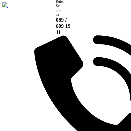
Rufen
Skip
Sie
to
uns
content
an
089 /
609 19
11