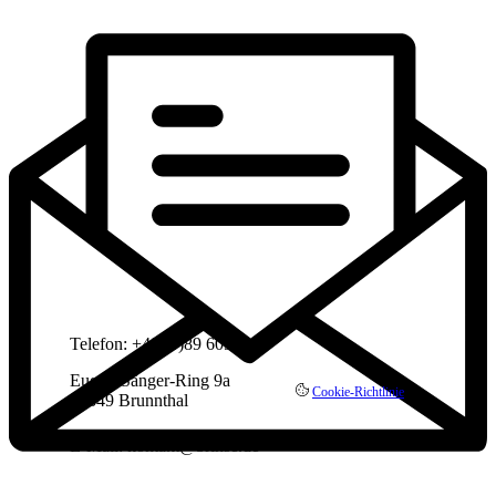
Telefon: +49 (0)89 6091911
Eugen-Sänger-Ring 9a
Cookie-Richtlinie
85649 Brunnthal
E-Mail: kontakt@brinse.de